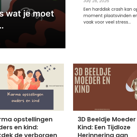
July 28, 2026
Een harddisk crash kan o
es wat je moet
moment plaatsvinden en
vaak voor veel stress...
rma opstellingen
3D Beeldje Moeder
ders en kind:
Kind: Een Tijdloze
tdek de verborgen
Herinnering aan