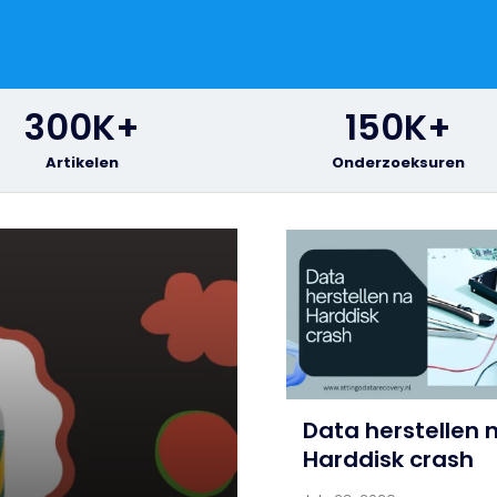
300
K+
150
K+
Artikelen
Onderzoeksuren
Data herstellen 
Harddisk crash