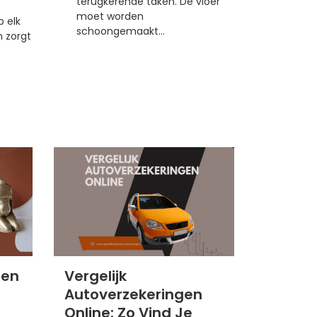
terugkerende taken. De vloer
moet worden
p elk
schoongemaakt...
 zorgt
 en
Vergelijk
Autoverzekeringen
Online: Zo Vind Je