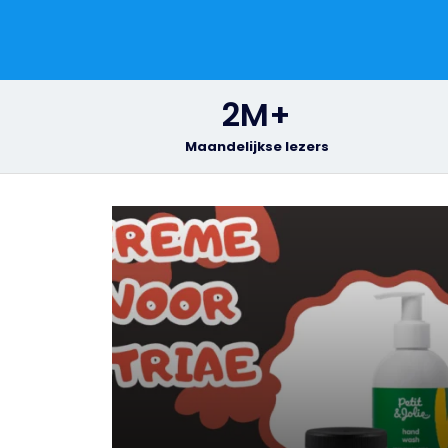
2
M+
Maandelijkse lezers