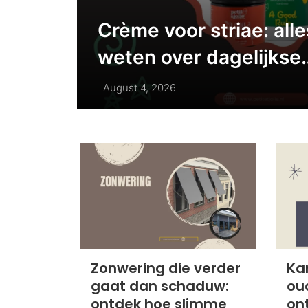
Crème voor striae: all
weten over dagelijkse
huidverzorging
August 4, 2026
Zonwering die verder
Ka
gaat dan schaduw:
ou
ontdek hoe slimme
on