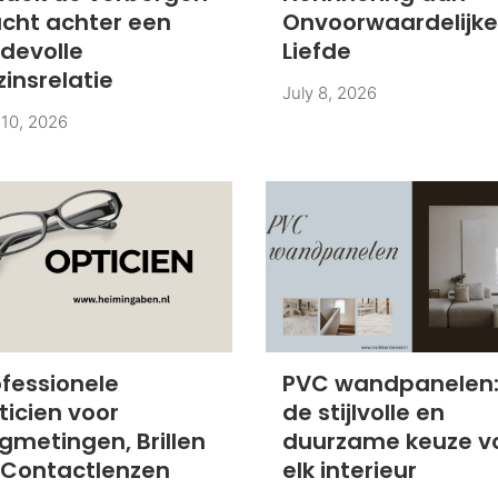
acht achter een
Onvoorwaardelijke
fdevolle
Liefde
insrelatie
July 8, 2026
 10, 2026
ofessionele
PVC wandpanelen
ticien voor
de stijlvolle en
gmetingen, Brillen
duurzame keuze v
 Contactlenzen
elk interieur