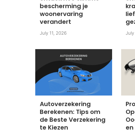
bescherming je
kr
woonervaring
lie
verandert
gez
July 11, 2026
July
Autoverzekering
Pr
Berekenen: Tips om
Op
de Beste Verzekering
Oo
te Kiezen
en