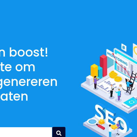
en boost!
ite om
genereren
laten