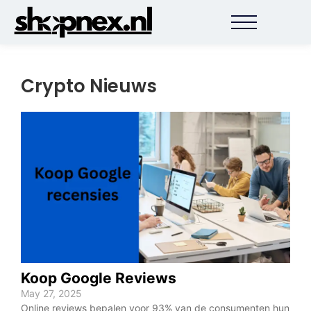
Crypto Nieuws
Koop Google Reviews
De
May 27, 2025
May 
Online reviews bepalen voor 93% van de consumenten hun
Het 