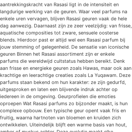
aantrekkingskracht van Rasasi ligt in de intensiteit en
langdurige werking van de geuren. Waar veel parfums na
enkele uren vervagen, blijven Rasasi geuren vaak de hele
dag aanwezig. Daarnaast zijn ze zeer veelzijdig: van frisse,
aquatische composities tot zware, sensuele oosterse
blends. Hierdoor past er altijd wel een Rasasi parfum bij
jouw stemming of gelegenheid. De sensatie van iconische
geuren Binnen het Rasasi assortiment zijn er enkele
parfums die wereldwijd cultstatus hebben bereikt. Denk
aan frisse en energieke geuren zoals Hawas, maar ook aan
krachtige en leerachtige creaties zoals La Yuqawam. Deze
parfums staan bekend om hun karakter: ze zijn gedurfd,
uitgesproken en laten een blijvende indruk achter op
iedereen in de omgeving. Geurprofielen die emoties
oproepen Wat Rasasi parfums zo bijzonder maakt, is hun
complexe opbouw. Een typische geur opent vaak fris en
fruitig, waarna hartnoten van bloemen en kruiden zich
ontwikkelen. Uiteindelijk blijft een warme basis van hout,
amber of muskus achter. Deze evolutie maakt elke