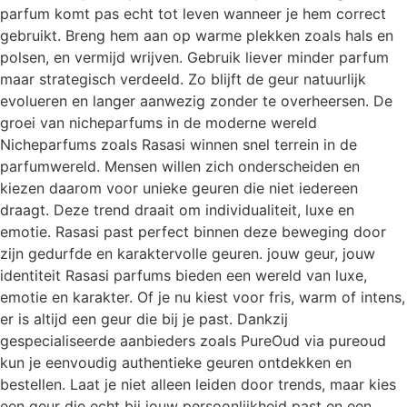
parfum komt pas echt tot leven wanneer je hem correct
gebruikt. Breng hem aan op warme plekken zoals hals en
polsen, en vermijd wrijven. Gebruik liever minder parfum
maar strategisch verdeeld. Zo blijft de geur natuurlijk
evolueren en langer aanwezig zonder te overheersen. De
groei van nicheparfums in de moderne wereld
Nicheparfums zoals Rasasi winnen snel terrein in de
parfumwereld. Mensen willen zich onderscheiden en
kiezen daarom voor unieke geuren die niet iedereen
draagt. Deze trend draait om individualiteit, luxe en
emotie. Rasasi past perfect binnen deze beweging door
zijn gedurfde en karaktervolle geuren. jouw geur, jouw
identiteit Rasasi parfums bieden een wereld van luxe,
emotie en karakter. Of je nu kiest voor fris, warm of intens,
er is altijd een geur die bij je past. Dankzij
gespecialiseerde aanbieders zoals PureOud via pureoud
kun je eenvoudig authentieke geuren ontdekken en
bestellen. Laat je niet alleen leiden door trends, maar kies
een geur die echt bij jouw persoonlijkheid past en een