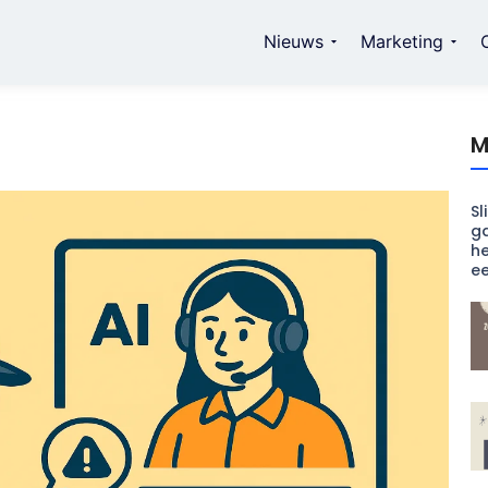
Nieuws
Marketing
M
Sl
ga
he
e