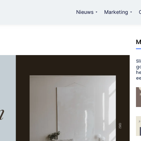
Nieuws
Marketing
M
Sl
ga
he
e