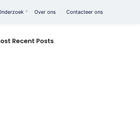
Onderzoek
Over ons
Contacteer ons
ost Recent Posts
imme huishoudelijke gadgets: hoe kleine
novaties het dagelijks leven eenvoudiger
aken
nwering die verder gaat dan schaduw:
tdek hoe slimme bescherming je
oonervaring verandert