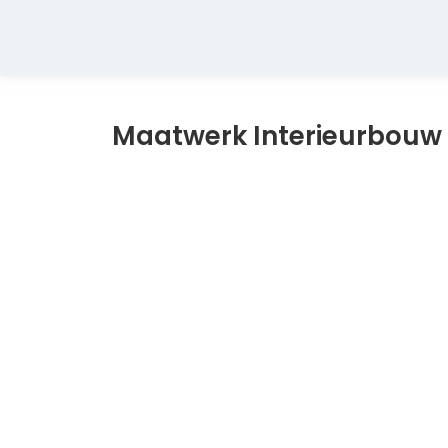
Maatwerk Interieurbouw
Transform Your Space with Maatw
Design
November 10, 2025
Introduction: Why Custom Interiors Are the Future
homeowners and businesses…