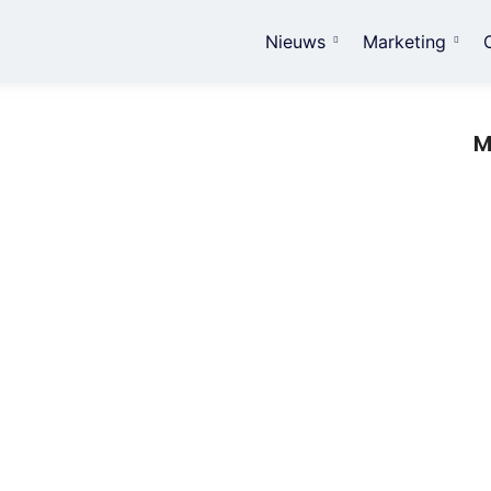
Nieuws
Marketing
M
Sl
in
erk Interieurs The Art of Personalized
m
 of Design In a world where mass production dominates, more
Zo
on
w