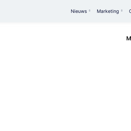
Nieuws
Marketing
M
Sl
in
 consultants en het kiezen van de beste
m
aar zijn Steeds meer organisaties vertrouwen op Salesforce om
rbeteren.…
Zo
on
w