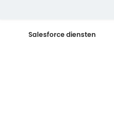
Salesforce diensten
De ultieme gids voor Salesforce
website
January 24, 2026
Introductie: waarom Salesforce consultants onmisb
hun klantrelaties, salesprocessen en service te ve