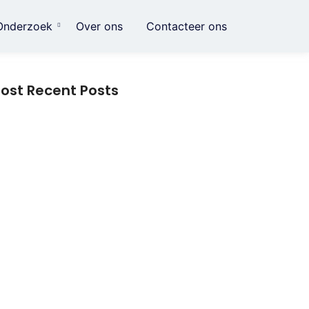
Onderzoek
Over ons
Contacteer ons
ost Recent Posts
imme huishoudelijke gadgets: hoe kleine
novaties het dagelijks leven eenvoudiger
aken
nwering die verder gaat dan schaduw:
tdek hoe slimme bescherming je
oonervaring verandert