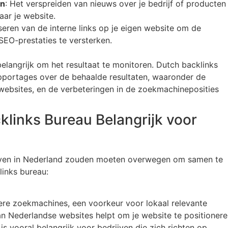
en
: Het verspreiden van nieuws over je bedrijf of producten
aar je website.
iseren van de interne links op je eigen website om de
 SEO-prestaties te versterken.
belangrijk om het resultaat te monitoren. Dutch backlinks
pportages over de behaalde resultaten, waaronder de
 websites, en de verbeteringen in de zoekmachineposities
links Bureau Belangrijk voor
ijven in Nederland zouden moeten overwegen om samen te
inks bureau:
dere zoekmachines, een voorkeur voor lokaal relevante
an Nederlandse websites helpt om je website te positioner
t is vooral belangrijk voor bedrijven die zich richten op