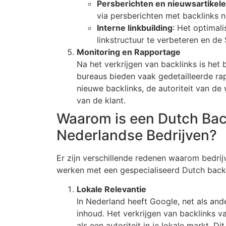
Persberichten en nieuwsartikel
via persberichten met backlinks n
Interne linkbuilding
: Het optimal
linkstructuur te verbeteren en de
Monitoring en Rapportage
Na het verkrijgen van backlinks is het 
bureaus bieden vaak gedetailleerde ra
nieuwe backlinks, de autoriteit van de
van de klant.
Waarom is een Dutch Back
Nederlandse Bedrijven?
Er zijn verschillende redenen waarom bedr
werken met een gespecialiseerd Dutch backl
Lokale Relevantie
In Nederland heeft Google, net als an
inhoud. Het verkrijgen van backlinks v
als een autoriteit in je lokale markt. Di