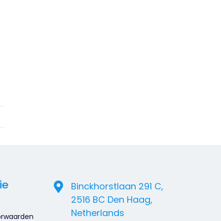
ie
Binckhorstlaan 291 C,
2516 BC Den Haag,
Netherlands
orwaarden