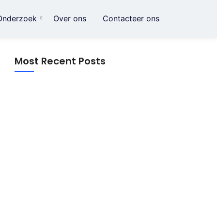
Onderzoek
Over ons
Contacteer ons
Most Recent Posts
Crème voor striae: alles wat je moet
weten over dagelijkse huidverzorging
Data herstellen na Harddisk crash
Slimme huishoudelijke gadgets: hoe
kleine innovaties het dagelijks leven
eenvoudiger maken