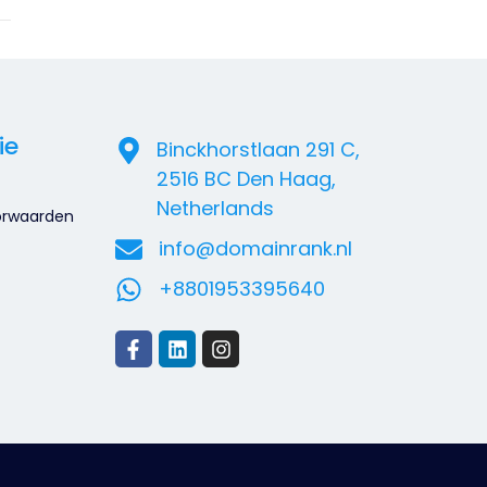
ie
Binckhorstlaan 291 C,
2516 BC Den Haag,
Netherlands
orwaarden
info@domainrank.nl
+8801953395640