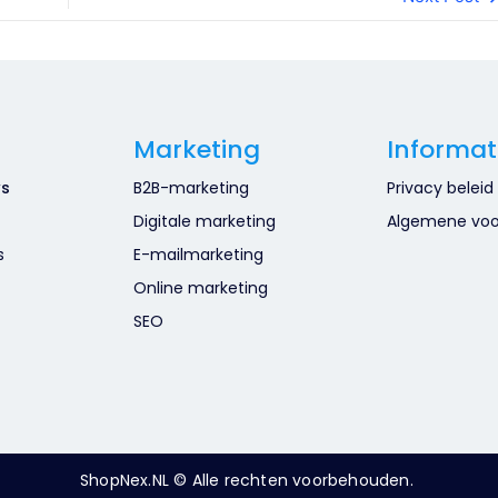
Marketing
Informat
ws
B2B-marketing
Privacy beleid
Digitale marketing
Algemene vo
s
E-mailmarketing
Online marketing
SEO
ShopNex.NL
©
Alle rechten voorbehouden.