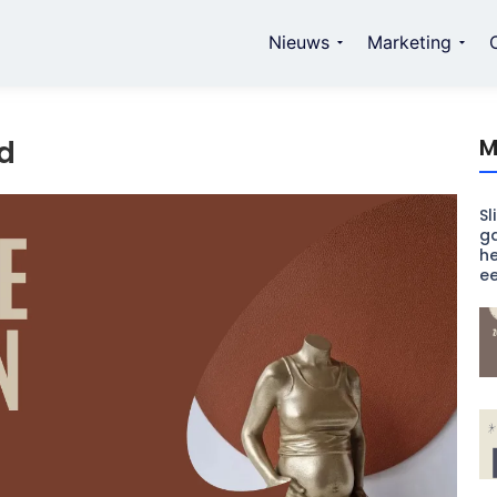
Nieuws
Marketing
M
d
Sl
ga
he
e