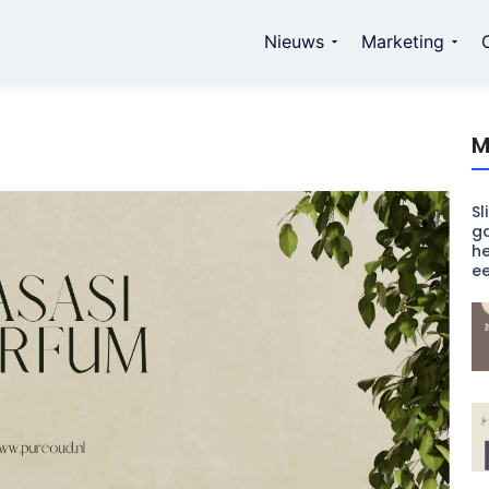
Nieuws
Marketing
M
Sl
ga
he
e