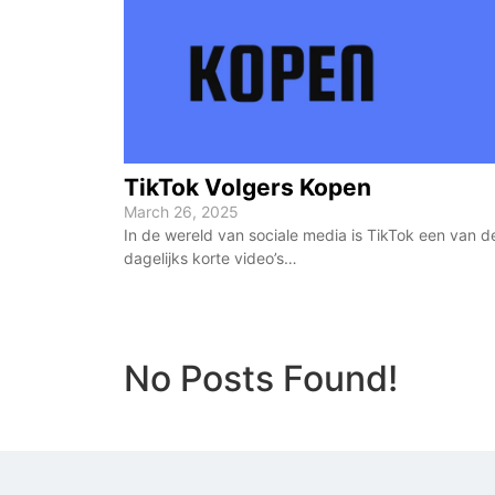
TikTok Volgers Kopen
March 26, 2025
In de wereld van sociale media is TikTok een van d
dagelijks korte video’s…
No Posts Found!