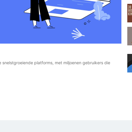
e snelstgroeiende platforms, met miljoenen gebruikers die