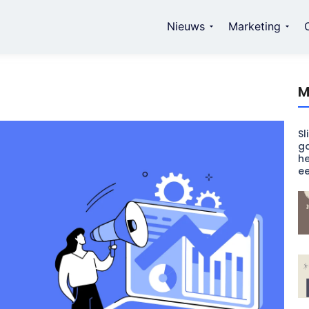
Nieuws
Marketing
M
Sl
ga
he
e