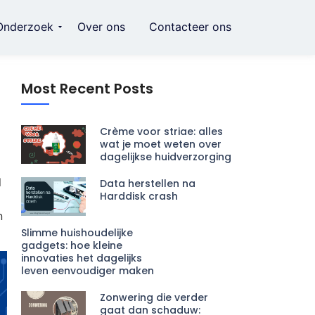
Onderzoek
Over ons
Contacteer ons
Most Recent Posts
Crème voor striae: alles
wat je moet weten over
l
dagelijkse huidverzorging
l
Data herstellen na
Harddisk crash
n
Slimme huishoudelijke
gadgets: hoe kleine
innovaties het dagelijks
leven eenvoudiger maken
Zonwering die verder
gaat dan schaduw: