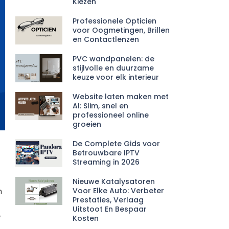
Kiezen
Professionele Opticien
voor Oogmetingen, Brillen
en Contactlenzen
PVC wandpanelen: de
stijlvolle en duurzame
keuze voor elk interieur
Website laten maken met
AI: Slim, snel en
professioneel online
groeien
De Complete Gids voor
Betrouwbare IPTV
Streaming in 2026
Nieuwe Katalysatoren
Voor Elke Auto: Verbeter
n
Prestaties, Verlaag
Uitstoot En Bespaar
e
Kosten