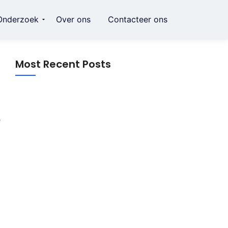
Onderzoek
Over ons
Contacteer ons
Most Recent Posts
e
Crème voor striae: alles wat je moet
weten over dagelijkse huidverzorging