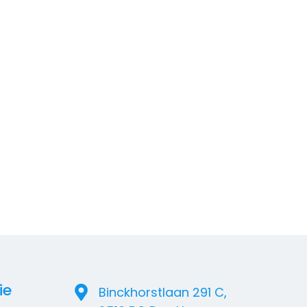
Ontdek de Magie van Rasasi Parfum: Luxe
Oosterse Geuren bij PureOud
WA Plus Autoverzekering Vergelijken: Vind
Slimmer, Betaal Minder en Rijd Zorgeloos
ie
Binckhorstlaan 291 C,