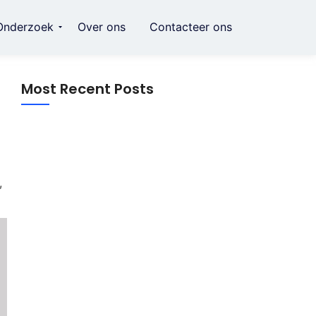
Onderzoek
Over ons
Contacteer ons
Most Recent Posts
,
Crème voor striae: alles wat je moet
weten over dagelijkse huidverzorging